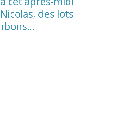
à cet après-midi
Nicolas, des lots
nbons...